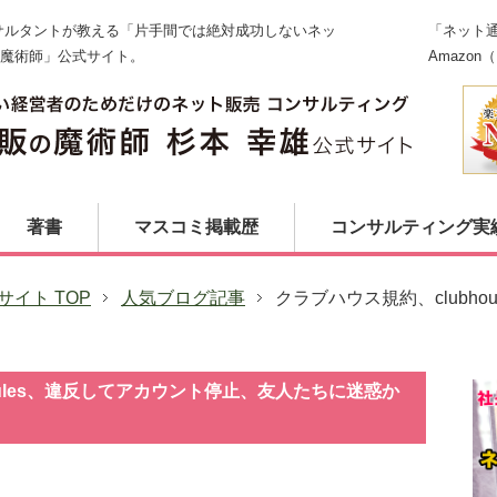
ンサルタントが教える「片手間では絶対成功しないネッ
「ネット通
の魔術師」公式サイト。
Amazo
著書
マスコミ掲載歴
コンサルティング実
イト TOP
人気ブログ記事
クラブハウス規約、clubhou
 rules、違反してアカウント停止、友人たちに迷惑か