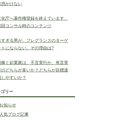
迷惑かけない
文化庁へ著作権登録を終えています、
初回コンサル時のコンテンツ
臭すぎる男が、フレグランスのターゲ
ットにならない。その理由は?
億稼ぐ起業家は、不言実行か、有言実
行のどちらが多いか？どちらが目標達
成しやすいか？
テゴリー
お知らせ
人気ブログ記事